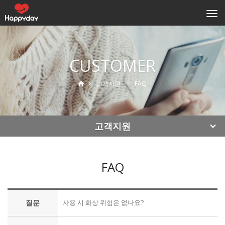
Togg
navi
CUSTOMER
고객지원
FAQ
고객지원
FAQ
질문
사용 시 화상 위험은 없나요?