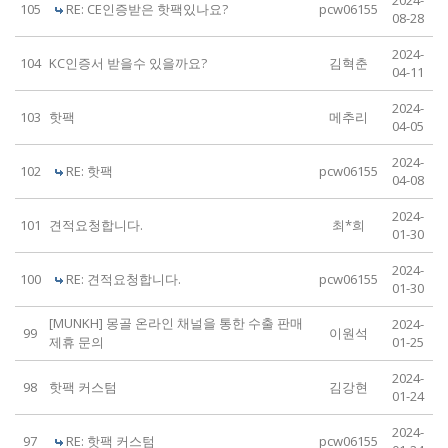
2024-
105
RE: CE인증받은 핫팩있나요?
pcw06155
08-28
2024-
104
KC인증서 받을수 있을까요?
김혁춘
04-11
2024-
103
핫팩
메추리
04-05
2024-
102
RE: 핫팩
pcw06155
04-08
2024-
101
견적요청합니다.
최*희
01-30
2024-
100
RE: 견적요청합니다.
pcw06155
01-30
[MUNKH] 몽골 온라인 채널을 통한 수출 판매
2024-
99
이원석
제휴 문의
01-25
2024-
98
핫팩 커스텀
김강현
01-24
2024-
97
RE: 핫팩 커스텀
pcw06155