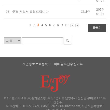
01-24
2024-
96
핫팩 견적서 요청드립니다.
김서연
01-17
1
2
3
4
5
6
7
8
9
10
개인정보보호정책
이메일무단수집거부
l
회사 : 헬스커넥트(주)즐거운쇼핑, 주소 : 경기도 남양주시 진접읍 부마로 177, 대
표 : 신승수
대표전화 : 031-527-2421, EMAIL : enjo1302@nate.com, 사업자등록번호 :
421-85-02459