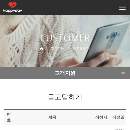
Togg
navi
CUSTOMER
고객지원
묻고답하기
고객지원
묻고답하기
번
제목
작성자
작성일
호