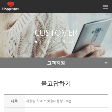
Togg
navi
CUSTOMER
고객지원
묻고답하기
고객지원
묻고답하기
제목
대용량 핫팩 포켓용대용량 150g